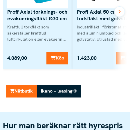
Proff Axial torknings- och
Proff Axial 50 cm
evakueringsfläkt Ø30 cm
torkfläkt med golvstat
Kraftfull torkfläkt som
Industrifläkt i förkromat stål
säkerställer kraftfull
med aluminiumblad och lågt
luftcirkulation eller evakuering,
golvstativ. Utrustad med 3
vilket garanterar en effektiv
hastigheter som effektivt ky
ventilation och
stora ytor i...
4.089,00
1.423,00
torkningsprocess. Frisk luft kan...
Köp
K
Nätbutik
Ikano – leasing
Hur man beräknar rätt hyrespris