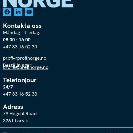
Kontakta oss
Måndag – fredag:
08.00 - 16.00
+47 33 16 52 30
proff@proffnorge.no
Beställningar:
ordre@proffnorge.no
Telefonjour
24/7
+47 33 16 52 33
Adress
79 Hegdal Road
3261 Larvik