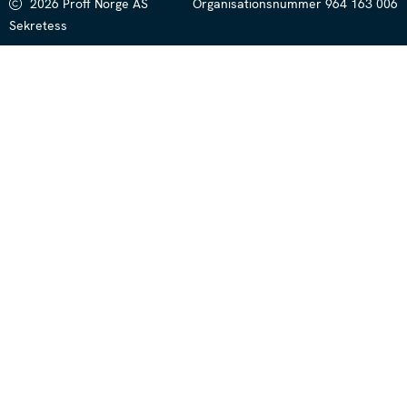
2026 Proff Norge AS
Organisationsnummer 964 163 006
Sekretess