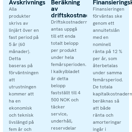
Avskrivningsperiod
Beräkning
Finansiering
av
Alla
Finansieringen
driftskostnader
produkter
förväntas ske
Driftskostnaderna
skrivs av
genom ett
antas uppgå
linjärt över en
annuitetslån
till ett enda
fast period på
med en
totalt belopp
5 år (60
nominell
per produkt
månader).
ränta på 12 %
under hela
Detta
per år, som
femårsperioden.
baseras på
återbetalas
I kalkylbladet
förväntningen
under samma
är detta
att
femårsperiod.
belopp
utrustningen
De totala
fastställt till 4
kommer att
kapitalkostnader
500 NOK och
ha en
beräknas så
täcker
ekonomisk
att både
service,
och teknisk
ränta och
underhåll,
livslängd på
amorteringar
reservdelar
fem år och
ingår i