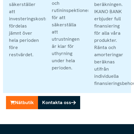
och
säkerställer
beräkningen.
rutininspektioner
att
IKANO BANK
för att
investeringskostnaden
erbjuder full
säkerställa
fördelas
finansiering
att
jämnt över
för alla våra
utrustningen
hela perioden
produkter.
är klar för
före
Ränta och
uthyrning
restvärdet.
amorteringar
under hela
beräknas
perioden.
utifrån
individuella
finansieringsbeho
Nätbutik
Kontakta oss