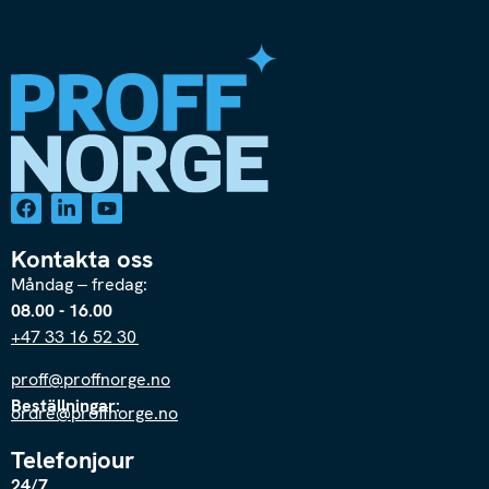
Kontakta oss
Måndag – fredag:
08.00 - 16.00
+47 33 16 52 30
proff@proffnorge.no
Beställningar:
ordre@proffnorge.no
Telefonjour
24/7