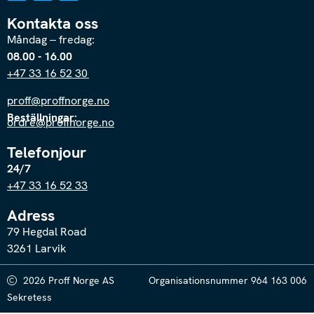
Kontakta oss
Måndag – fredag:
08.00 - 16.00
+47 33 16 52 30
proff@proffnorge.no
Beställningar:
ordre@proffnorge.no
Telefonjour
24/7
+47 33 16 52 33
Adress
79 Hegdal Road
3261 Larvik
2026 Proff Norge AS
Organisationsnummer 964 163 006
Sekretess