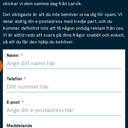
skickar vi dem samma dag från Larvik.
Det viktigaste är att du inte behöver oroa dig för spam. Vi
delar aldrig din e-postadress med tredje part, och du
kommer definitivt inte att få någon onödig reklam från oss.
Vi är alltid redo att svara på dina frågor snabbt och enkelt,
så att du får den hjälp du behöver.
Namn
Telefon
E-post
Meddelande