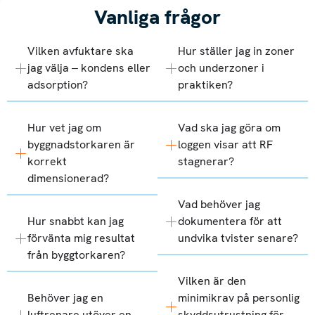
Vanliga frågor
Vilken avfuktare ska
Hur ställer jag in zoner
jag välja – kondens eller
och underzoner i
adsorption?
praktiken?
Hur vet jag om
Vad ska jag göra om
byggnadstorkaren är
loggen visar att RF
korrekt
stagnerar?
dimensionerad?
Vad behöver jag
Hur snabbt kan jag
dokumentera för att
förvänta mig resultat
undvika tvister senare?
från byggtorkaren?
Vilken är den
Behöver jag en
minimikrav på personlig
luftrenare utöver en
skyddsutrustning för