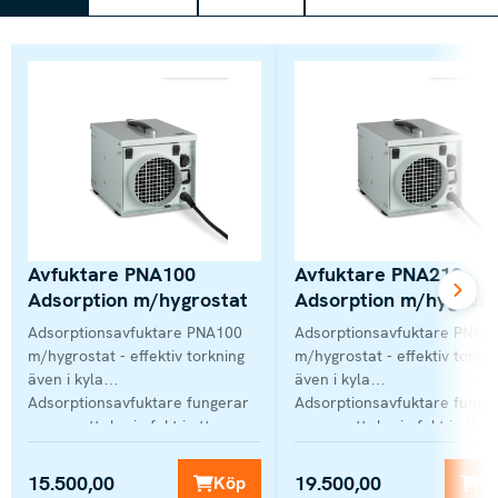
Avfuktare PNA100
Avfuktare PNA210
Adsorption m/hygrostat
Adsorption m/hygrost
Adsorptionsavfuktare PNA100
Adsorptionsavfuktare PNA2
m/hygrostat - effektiv torkning
m/hygrostat - effektiv torkni
även i kyla
även i kyla
Adsorptionsavfuktare fungerar
Adsorptionsavfuktare funge
genom att dra in fukt i ett
genom att dra in fukt i ett
roterande hjul...
roterande hjul...
15.500,00
19.500,00
Köp
K