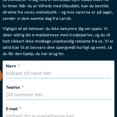
to timer. Når du er tilfreds med tilbuddet, kan du bestille
direkte fra vores onlinebutik – og hvis varerne er på lager,
sender vi dem samme dag fra Larvik.
Vigtigst af alt behøver du ikke bekymre dig om spam. Vi
deler aldrig din e-mailadresse med tredjeparter, og du vil
helt sikkert ikke modtage unødvendig reklame fra os. Vi er
altid klar til at besvare dine spørgsmål hurtigt og nemt, så
du får den hjælp, du har brug for.
Navn
Telefon
E-mail