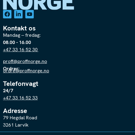
Kontakt os
Mandag – fredag:
08.00 - 16.00
+47 33 16 52 30
proff@proffnorge.no
Ordrer:
ordre@proffnorge.no
Telefonvagt
24/7
+47 33 16 52 33
Adresse
79 Hegdal Road
3261 Larvik