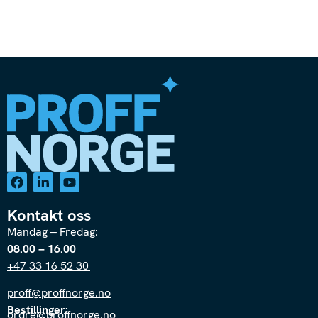
Kontakt oss
Mandag – Fredag:
08.00 – 16.00
+47 33 16 52 30
proff@proffnorge.no
Bestillinger:
ordre@proffnorge.no