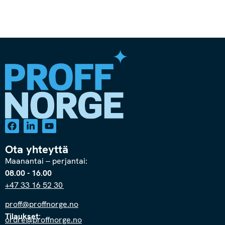
Ota yhteyttä
Maanantai – perjantai:
08.00 - 16.00
+47 33 16 52 30
proff@proffnorge.no
Tilaukset:
ordre@proffnorge.no